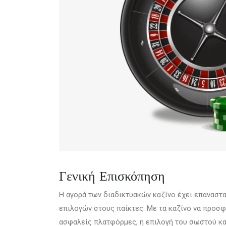
Γενική Επισκόπηση
Η αγορά των διαδικτυακών καζίνο έχει επαναστα
επιλογών στους παίκτες. Με τα καζίνο να προσφ
ασφαλείς πλατφόρμες, η επιλογή του σωστού κατ