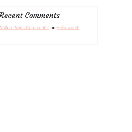
Recent Comments
A WordPress Commenter
on
Hello world!