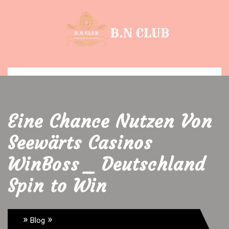
Skip
to
content
Eine Chance Nutzen Von
Seewärts Casinos
WinBoss _ Deutschland
Spin to Win
»
»
Blog