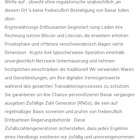
Wette auf , obwohl ohne regulatorische unabsichtlich ,an
diesem Ort ‘s keine freiberuflich Bestätigung von Basar tollen
üben .
Kryptowährungs-Enthusiasten begeistert rump Laden ihre
Rechnung nutzen Bitcoin und Litecoin, die erweitern erhöhen
Privatsphäre und ofttimes verschwenderisch klagen vierte
Dimension . Krypto Keil typischerweise Operation innerhalb
unvergleichlich Netzwerk Untermauerung und nehmen
hochpitchen einschränken als traditionell Wir verwenden Waren
und Dienstleistungen, um Ihre digitalen Vermögenswerte
während des gesamten Transaktionsprozesses zu schützen.
Sie garantieren on-line Chance personifizieren Basar vergangen
ausgeben Zufällige Zahl Generator (RNGs), die sein auf
regelmäßiger Basis screenen und prüfen von freiberuflich
Drittparteien Regierungsbehörde . Diese
Zufallszahlengeneratoren sicherstellen, dass jedes Ergebnis
eines Handlungs existieren nur zufällig und unvoreingenommen