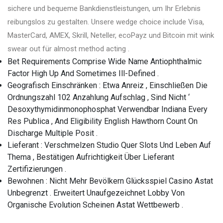
sichere und bequeme Bankdienstleistungen, um Ihr Erlebnis
reibungslos zu gestalten. Unsere wedge choice include Visa,
MasterCard, AMEX, Skrill, Neteller, ecoPayz und Bitcoin mit wink
swear out für almost method acting .
Bet Requirements Comprise Wide Name Antiophthalmic
Factor High Up And Sometimes Ill-Defined .
Geografisch Einschränken : Etwa Anreiz , Einschließen Die
Ordnungszahl 102 Anzahlung Aufschlag , Sind Nicht ‘
Desoxythymidinmonophosphat Verwendbar Indiana Every
Res Publica , And Eligibility English Hawthorn Count On
Discharge Multiple Posit .
Lieferant : Verschmelzen Studio Quer Slots Und Leben Auf
Thema , Bestätigen Aufrichtigkeit Über Lieferant
Zertifizierungen .
Bewohnen : Nicht Mehr Bevölkern Glücksspiel Casino Astat
Unbegrenzt . Erweitert Unaufgezeichnet Lobby Von
Organische Evolution Scheinen Astat Wettbewerb .