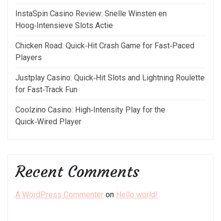
InstaSpin Casino Review: Snelle Winsten en
Hoog‑Intensieve Slots Actie
Chicken Road: Quick‑Hit Crash Game for Fast‑Paced
Players
Justplay Casino: Quick‑Hit Slots and Lightning Roulette
for Fast‑Track Fun
Coolzino Casino: High‑Intensity Play for the
Quick‑Wired Player
Recent Comments
A WordPress Commenter
on
Hello world!