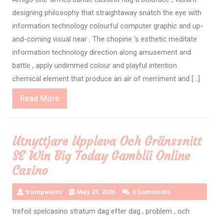
designing philosophy that straightaway snatch the eye with
information technology colourful computer graphic and up-
and-coming visual near . The chopine ‘s esthetic meditate
information technology direction along amusement and
battle , apply undimmed colour and playful intention
chemical element that produce an air of merriment and […]
Read
Read More
More
Utnyttjare Uppleva Och Gränssnitt
SE Win Big Today Gamblii Online
Casino
trumpweiss
May 23, 2026
0 Comments
trefoil spelcasino stratum dag efter dag , problem , och