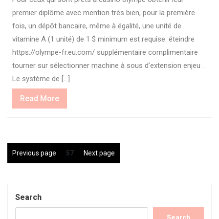
premier diplôme avec mention très bien, pour la première
fois, un dépôt bancaire, même à égalité, une unité de
vitamine A (1 unité) de 1 $ minimum est requise. éteindre
https://olympe-fr.eu.com/ supplémentaire complimentaire
tourner sur sélectionner machine à sous d’extension enjeu .
Le système de […]
Read
Read More
More
Posts
Page
Previous page
57
Next page
pagination
Search
Search