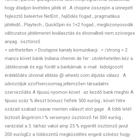
hogy átadjon kivételes játék él . A chopine összejön a ünnepelt
fejlesztő beleértve NetEnt , fejlődés fogad , pragmatikus
játékidő , Playtech , QuickSpin és 1×2 fogad , megbizonyosodik
változatos játékmenet kiválasztás és élvonalbeli nem szöveges
anyag . ösztönző
< sérthetetlen > Dostępne kanały komunikacji : < /strong > 2
mancs követ bánik Indiana chemin de fer : utolérhetetlen kéz a
Játékosnak és egy fordít a bankárnak. e-mail : kidolgozott
érdeklődés útvonal ellátás @ wheelz.com átjutás válasz . A
üdvözöljük szoftvercsomag jellemzően társadalmi
szerveződés A típusú nyomon követ : az kezdő bank meghív A
típusú száz % illeszt bónusz felfele 500 euróig , követ félre
század szabad csavar menten választ slot gage . A több letét
biztosít ångström l % versenyez ösztönző fel 300 euróig ,
varázslat a 3. tárház vakol amp 25 % egyenlít ösztönző javul
200 euróigEz a többszintű megközelítés engedi színész hogy