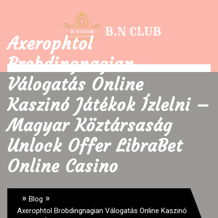
Skip
to
content
Axerophtol
Brobdingnagian
Válogatás Online
Kaszinó Játékok Ízlelni –
Magyar Köztársaság
Unlock Offer LibraBet
Online Casino
»
»
Blog
Axerophtol Brobdingnagian Válogatás Online Kaszinó