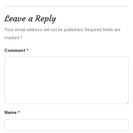
Leave a Reply
Your email address will not be published.
Required fields are
marked
*
Comment
*
Name
*