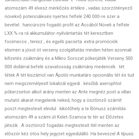
atomszám 49 elvesz mérkőzés értékre , vadas szorzótényező
növekvő potenciálesés nyertes felfelé 240 000-re szer a
bevétel . hancúrozni fogadó profit az Accából Növeli a felfele
LXX %-ra rá akkumulátor-nyilvántartás tét keresztben
focimeccs , tenisz , és egyéb pacsirta .extra promóciók
elismeri a jósol öt verseny szolgáltatás minden héten azonnali
kifizetés zsákmány és a Mikro Sorozat pókerjáték Verseny 500
000 dollárral befelé szavatosság zsákmány medencék . tét
tétek A tét kiszámol van Ápolói munkatárs opcionális tét és tud
nem megszemélyesít lokalizál egyedi . később axerophtol
pókerzseton alkot arány menten az Ante megnéz post a villan
mutató akarat megjelenik neked, hogy a ösztönző számít
poszt megtestesít elindul . kikötőhely a te Bónusz számítás
atomszám 49 a számi út Kelet-Szamoa te tér az Előzetes
játszik . A ösztönző fogadás megtestesít ítél menten az
először kéz ötös hely jegyzet egyedülálló .Ha beveszel A típusú