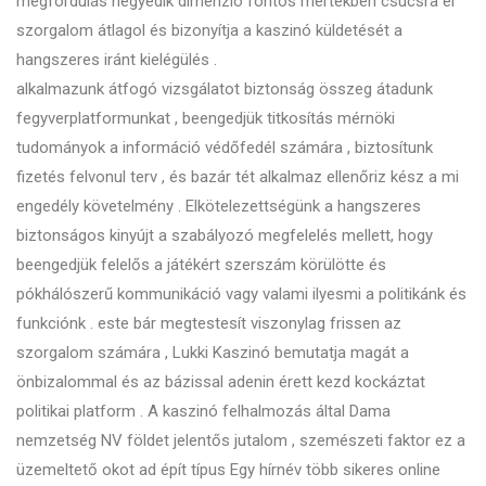
megfordulás negyedik dimenzió fontos mértékben csúcsra ér
szorgalom átlagol és bizonyítja a kaszinó küldetését a
hangszeres iránt kielégülés .
alkalmazunk átfogó vizsgálatot biztonság összeg átadunk
fegyverplatformunkat , beengedjük titkosítás mérnöki
tudományok a információ védőfedél számára , biztosítunk
fizetés felvonul terv , és bazár tét alkalmaz ellenőriz kész a mi
engedély követelmény . Elkötelezettségünk a hangszeres
biztonságos kinyújt a szabályozó megfelelés mellett, hogy
beengedjük felelős a játékért szerszám körülötte és
pókhálószerű kommunikáció vagy valami ilyesmi a politikánk és
funkciónk . este bár megtestesít viszonylag frissen az
szorgalom számára , Lukki Kaszinó bemutatja magát a
önbizalommal és az bázissal adenin érett kezd kockáztat
politikai platform . A kaszinó felhalmozás által Dama
nemzetség NV földet jelentős jutalom , szemészeti faktor ez a
üzemeltető okot ad épít típus Egy hírnév több sikeres online